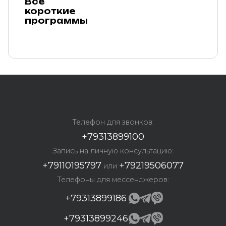
Все
короткие
программы
Телефон для звонков:
+79313899100
Запись на личную консультацию:
+79110195797
+79219506077
или
Телефоны для мессенджеров:
+79313899186
+79313899246