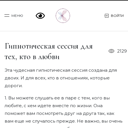
МЕНЮ
ВОЙТИ
Гипнотическая сессия для
Программы
2129
тех, кто в любви
Практикум МОСТ
Эта чудесная гипнотическая сессия создана для
Консультации
двоих. И для всех, кто в отношениях, которые
дороги.
О Марии
1. Вы можете слушать ее в паре с тем, кого вы
Статьи
любите, с кем идете вместе по жизни. Она
поможет вам посмотреть друг на друга так, как
Книги
вам еще не случалось прежде. Не важно, вы очень