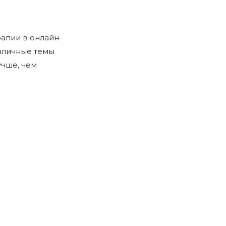
апии в онлайн-
азличные темы
учше, чем