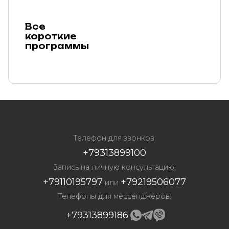
Все
короткие
программы
Телефон для звонков:
+79313899100
Запись на личную консультацию:
+79110195797
+79219506077
или
Телефоны для мессенджеров:
+79313899186