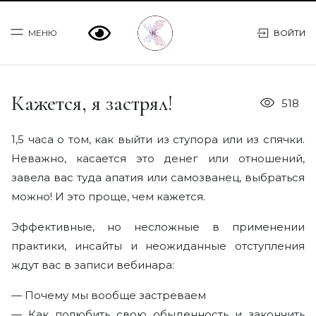
МЕНЮ
ВОЙТИ
Кажется, я застрял!
518
Программы
1,5 часа о том, как выйти из ступора или из спячки.
Практикум МОСТ
Неважно, касается это денег или отношений,
завела вас туда апатия или самозванец, выбраться
Консультации
можно! И это проще, чем кажется.
О Марии
Эффективные, но несложные в применении
практики, инсайты и неожиданные отступления
Статьи
ждут вас в записи вебинара:
Книги
— Почему мы вообще застреваем
— Как полюбить свою обыденность и закончить