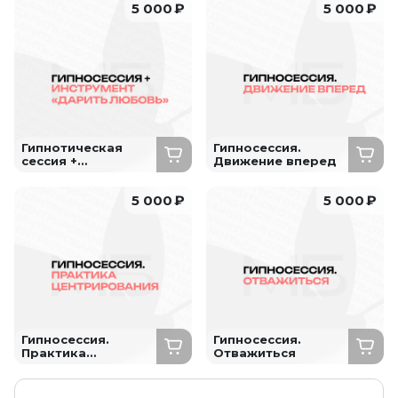
5 000
₽
5 000
₽
Гипнотическая
Гипносессия.
сессия +
Движение вперед
Инструмент
"Дарить любовь"
5 000
₽
5 000
₽
Гипносессия.
Гипносессия.
Практика
Отважиться
центрирования