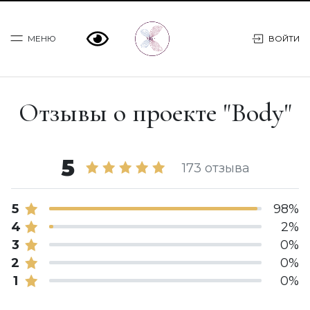
МЕНЮ
ВОЙТИ
Отзывы о проекте "Body"
Программы
Практикум МОСТ
5
173 отзыва
Консультации
5
98%
О Марии
4
2%
3
0%
Статьи
2
0%
1
0%
Книги