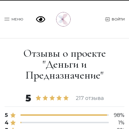
МЕНЮ
ВОЙТИ
Программы
Отзывы о проекте
Практикум МОСТ
"Деньги и
Предназначение"
Консультации
О Марии
5
217 отзыва
Статьи
5
98%
Книги
4
1%