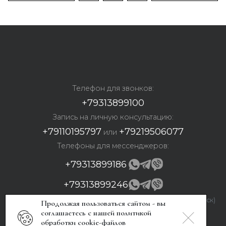
Телефон для звонков:
+79313899100
Запись на личную консультацию:
+79110195797
+79219506077
или
Телефоны для мессенджеров:
+79313899186
+79313899246
Вы можете обратиться в службу заботы с 09:00 до 21:00 (Мск)
Продолжая пользоваться сайтом - вы
— ежедневно. Воскресенье — выходной.
соглашаетесь с нашей политикой
Политика обработки персональных данных
обработки cookie-файлов